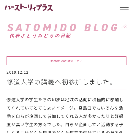
ハーストーリィプ
t
o
g
g
SATOMIDO BLOG
l
e
代表さとうみどりの日記
n
a
v
i
g
a
#satomidoの考え・思い
t
i
2019.12.12
o
n
修道大学の講義へ初参加しました。
修道大学の学生たちの印象は地域の活動に積極的に参加し
てくれていてとてもよいイメージ。宮島口でもいろんな活
動を自らが企画して参加してくれる人が多かったりと好感
度が高い学生の方々でした。自らが企画してと活動する子
になるにはどんな環境でどんな教育を受けているのだろう