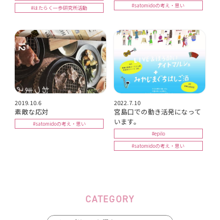
#satomidoの考え・思い
#はたらく一歩研究所活動
2019.10.6
2022.7.10
素敵な応対
宮島口での動き活発になって
います。
#satomidoの考え・思い
#epilo
#satomidoの考え・思い
CATEGORY