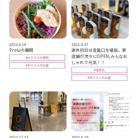
2023.6.14
2022.9.27
Proluの展開
連休初日は宮島口を堪能。新
店舗が次々にOPEN,みんなお
#おススメの場所
しゃれで元気！！
#オススメのお店
#活性化
#オススメのお店
2022.12.23
2023.6.19