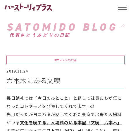
ハーストーリィプ
t
o
g
g
SATOMIDO BLOG
l
e
代表さとうみどりの日記
n
a
v
i
g
a
#オススメのお店
t
i
2019.11.24
o
n
六本木にある文喫
毎日朝礼では「今日のひとこと」と題して社員たちが気に
なったコトやモノを発表してくれてます。の
先月だったかヨコハタが話してくれた東京で出来た入場料
がいる
文化を喫する、入場料のいる本屋「文喫 六本木」
の話が気になって先日上京した際に見に行くことに。夜も