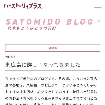
ハーストーリィプ
t
o
g
g
SATOMIDO BLOG
l
e
代表さとうみどりの日記
n
a
v
i
g
a
#お仕事
t
i
2018.10.30
o
n
東広島に詳しくなってきました
ちょっとご無沙汰のブログです。その間、いろいろと東広
島の各地を。東広島市のお仕事で「つかい手とつくり手が
おすすめする商材」めぐりをしています。昨日は自然農法
のお野菜やお米をつくる生産者さんや赤土で育てられる安
芸津のジャガイモ農家さん、そして酒蔵と大忙しの訪問