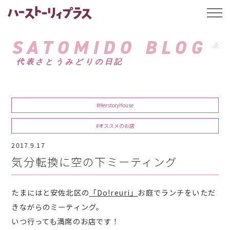
ハーストーリィプ
t
o
g
g
SATOMIDO BLOG
l
e
代表さとうみどりの日記
n
a
v
i
g
a
#HerstoryHouse
t
i
o
#オススメのお店
n
2017.9.17
気分転換に空の下ミーティング
たまにはと安佐北区の
「Do!reuri」
お庭でランチをいただ
きながらのミーティング。
いつ行っても満席のお店です！