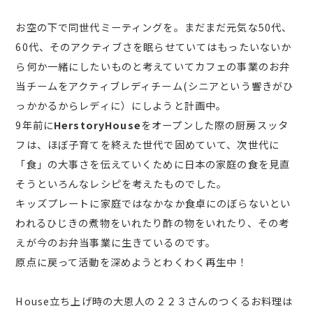
お空の下で同世代ミーティングを。まだまだ元気な50代、
60代、そのアクティブさを眠らせていてはもったいないか
ら何か一緒にしたいものと考えていてカフェの事業のお弁
当チームをアクティブレディチーム(シニアという響きがひ
っかかるからレディに）にしようと計画中。
9年前に
HerstoryHouse
をオープンした際の厨房スッタ
フは、ほぼ子育てを終えた世代で固めていて、次世代に
「食」の大事さを伝えていくために日本の家庭の食を見直
そうといろんなレシピを考えたものでした。
キッズプレートに家庭ではなかなか食卓にのぼらないとい
われるひじきの煮物をいれたり酢の物をいれたり、その考
えが今のお弁当事業に生きているのです。
原点に戻って活動を深めようとわくわく再生中！
House立ち上げ時の大恩人の２２３さんのつくるお料理は