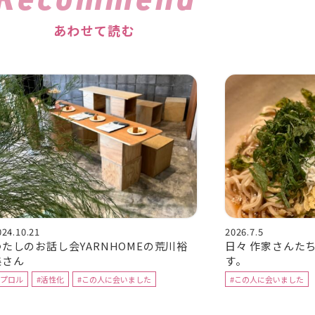
あわせて読む
024.10.21
2026.7.5
わたしのお話し会YARNHOMEの荒川裕
日々 作家さんた
美さん
す。
#プロル
#活性化
#この人に会いました
#この人に会いました