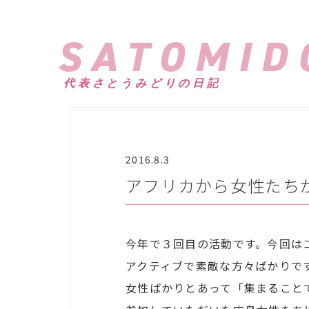
SATOMID
代表さとうみどりの日記
2016.8.3
アフリカから女性たち
今年で３回目の活動です。今回は
アクティブで素敵な方々ばかりで
女性ばかりとあって「集まること