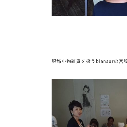
服飾小物雑貨を扱うbiansurの宮