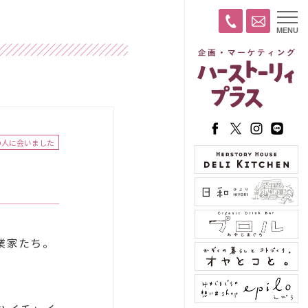
t
MENU
o
g
g
l
e
n
a
v
i
g
a
の人に会いました
t
i
o
n
業家たち。