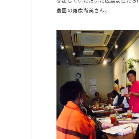
参加していただいた広島女性たち
農園の寛歳尚美さん、