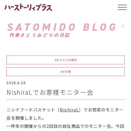
ハーストーリィプ
t
o
g
g
SATOMIDO BLOG
l
e
代表さとうみどりの日記
n
a
v
i
g
a
#おススメの場所
t
i
o
#お仕事
n
2026.6.28
NishiraLでお客様モニター会
ニシナフードバスケット（
NishiraL
）でお惣菜のモニター
会を開催しました。
一昨年の開催からの2回目の自社商品でのモニター会。今回