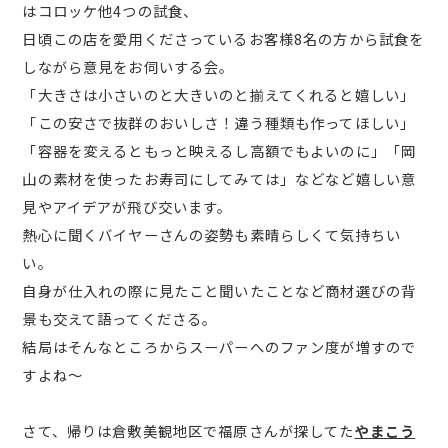
はコロッケ他4つの試食、
日頃この店を愛用くださっているお客様8名の方から試食を
しながら意見をお伺いする会。
「大きさは小さいのと大きいのと揃えてくれると嬉しい」
「この安さで抜群のおいしさ！違う種類も作ってほしい」
「容器を変えるともっと映えるし高額でもよいのに」「岡
山の素材を使ったお寿司にしてみては」などなど嬉しい意
見やアイデアが飛び交います。
熱心に聞くバイヤーさんの姿勢も素晴らしくて気持ちい
い。
自身が仕入れの際に見たこと聞いたことなど商材選びの背
景も交えて語ってくださる。
結局はそんなところからスーパーへのファン度が増すので
すよね～
さて、帰りは倉敷美観地区で福原さんが探してた
やまこう