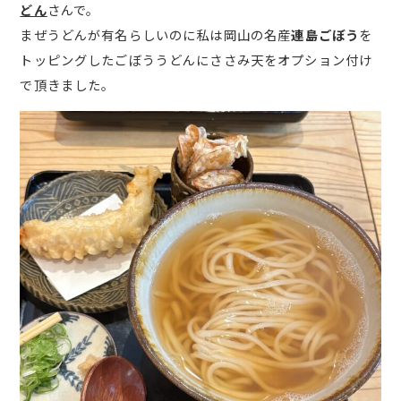
どん
さんで。
まぜうどんが有名らしいのに私は岡山の名産
連島ごぼう
を
トッピングしたごぼううどんにささみ天をオプション付け
で頂きました。