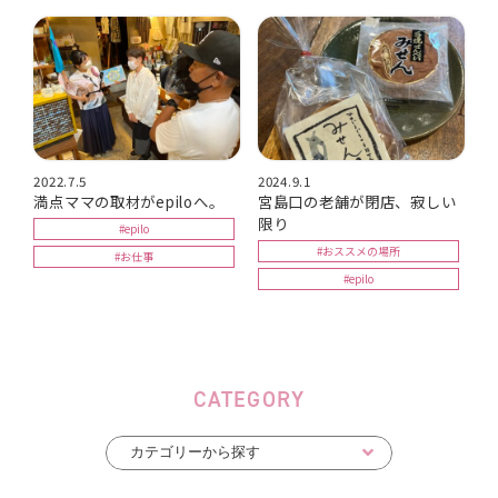
2022.7.5
2024.9.1
満点ママの取材がepiloへ。
宮島口の老舗が閉店、寂しい
限り
#epilo
#おススメの場所
#お仕事
#epilo
CATEGORY