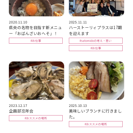
2020.11.10
2025.11.11
県央の名物を目指す新メニュ
ハーストーリィプラスは17期
ー「おばんざいおへそ」！
を迎えます
#お仕事
#satomidoの考え・思い
#お仕事
2023.12.17
2025.10.13
企画部忘年会
美味しいブランチに行きまし
た。
#おススメの場所
#おススメの場所