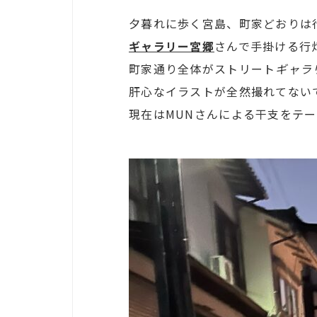
夕暮れに歩く宮島、町家どおりは
ギャラリー宮郷
さんで手掛ける行
町家通り全体がストリート
ギャラ
肝心なイラストが全然撮れてない
現在はMUNさんによる干支をテ