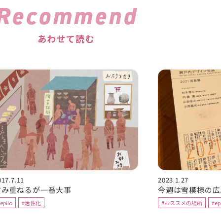
Recommend
あわせて読む
017.7.11
2023.1.27
積み重ねるが一番大事
今週は雪模様の広
epilo
#活性化
#おススメの場所
#ep