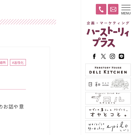
t
MENU
o
g
g
l
e
n
a
v
i
g
a
場所
#活性化
t
i
o
n
のお話や意