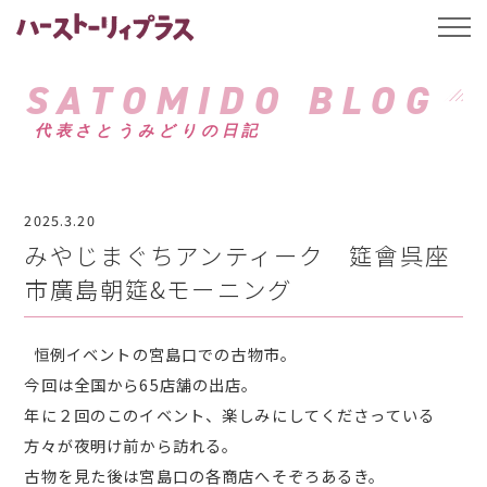
ハーストーリィプ
t
o
g
g
SATOMIDO BLOG
l
e
代表さとうみどりの日記
n
a
v
i
g
a
2025.3.20
t
i
みやじまぐちアンティーク 筵會呉座
o
n
市廣島朝筵&モーニング
恒例イベントの宮島口での古物市。
今回は全国から65店舗の出店。
年に２回のこのイベント、楽しみにしてくださっている
方々が夜明け前から訪れる。
古物を見た後は宮島口の各商店へそぞろあるき。