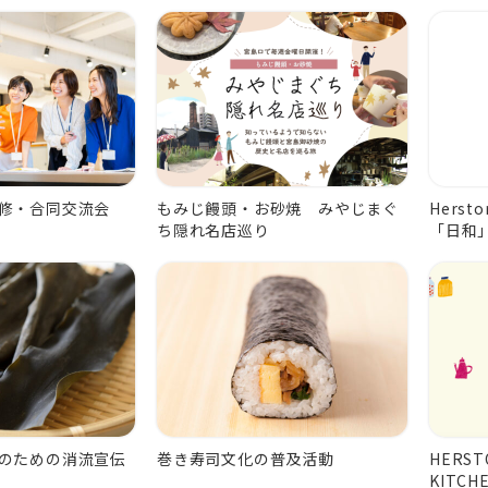
修・合同交流会
もみじ饅頭・お砂焼 みやじまぐ
Herst
ち隠れ名店巡り
「日和
のための消流宣伝
巻き寿司文化の普及活動
HERST
KITC