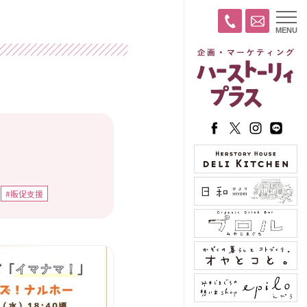
t
MENU
o
g
g
l
e
n
a
v
i
g
a
t
i
o
n
#販促支援