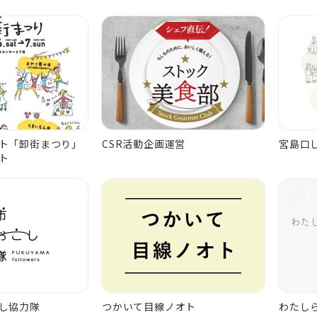
ト「卸街まつり」
CSR活動企画運営
宮島口
ト
し協力隊
つかいて目線ノオト
わたし