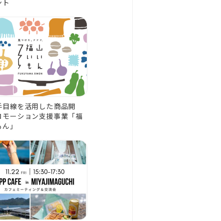
ント
手目線を活用した商品開
ロモーション支援事業「福
もん」