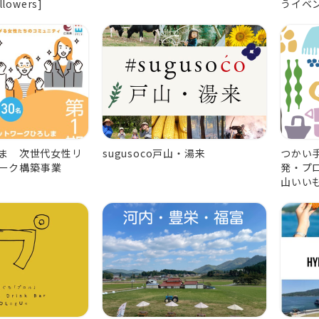
llowers]
うイベ
しま 次世代女性リ
sugusoco戸山・湯来
つかい
ーク構築事業
発・プ
山いい