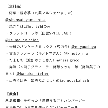
（食料品）
・野菜・焼き芋（旬菜マルシェやました）
@shunsai_yamashita
※焼き芋は23日、27日のみ
・クラフトコーラ等（出雲SPICE LAB.）
@izumo_spicelab
・米粉のパンケーキミックス（宮内舎）
@miyauchiya
・甘酒グラノーラ（キノトマさん）
@kinoto_ma
・たましお（渡部ゆうこさん）
@hare.grico
・発酵ポン菓子グラノーラ・発酵クッキー等（発酵菓子カ
ヌカ）
@kanuka_atelier
・出雲そば等（出雲たかはし）
@izumotakahashi
ーーーーーーーーーーーーーーーーー
【飲食】
🍔島根和牛を使った「島根まるごとハンバーガー」
🍹島根の出西生姜を使ったジンジャーエール