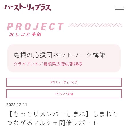
ハーストーリィプ
t
o
g
g
PROJECT
l
e
おしごと事例
n
a
v
i
g
島根の応援団ネットワーク構築
a
t
クライアント／島根県広聴広報課様
i
o
n
#コミュニティづくり
#イベント企画
2023.12.11
【もっとリメンバーしまね】しまねと
つながるマルシェ開催レポート