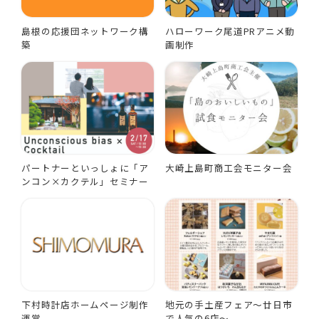
島根の応援団ネットワーク構
ハローワーク尾道PRアニメ動
築
画制作
パートナーといっしょに「ア
大崎上島町商工会モニター会
ンコン×カクテル」セミナー
下村時計店ホームページ制作
地元の手土産フェア～廿日市
運営
で人気の6店～