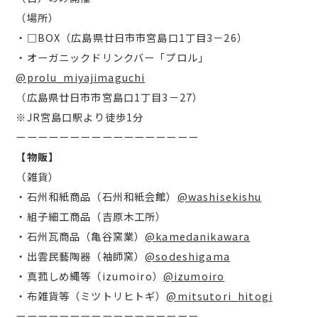
（場所）
・□BOX（広島県廿日市市宮島口1丁目3－26）
・オーガニックドリンクバー「プロル」
@prolu_miyajimaguchi
（広島県廿日市市宮島口1丁目3－27）
※JR宮島口駅より徒歩1分
ーーーーーーーーーーーーーーーーー
【物販】
（雑貨）
・石州和紙商品（石州和紙会館）
@washisekishu
・組子細工商品（吉原木工所）
・石州瓦商品（亀谷窯業）
@kamedanikawara
・出雲民藝陶器（袖師窯）
@sodeshigama
・真菰しめ縄等（izumoiro）
@izumoiro
・布雑貨等（ミツトリヒトギ）
@mitsutori_hitogi
ーーーーーーーーーーーーーーーーー