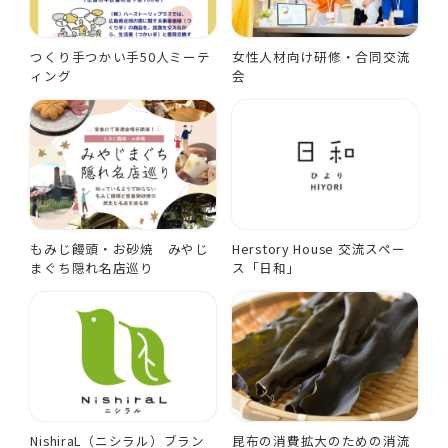
つくり手つかい手50人ミーテ
女性人材向け研修・合同交流
ィング
会
もみじ饅頭・お砂焼 みやじ
Herstory House 交流スペー
まぐち隠れ名店巡り
ス「日和」
NishiraL（ニシラル）ブラン
昆布の消費拡大のための消流