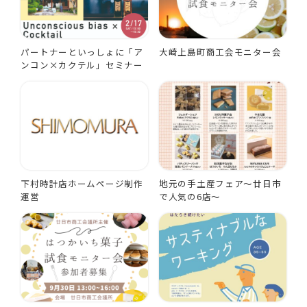
パートナーといっしょに「ア
大崎上島町商工会モニター会
ンコン×カクテル」セミナー
下村時計店ホームページ制作
地元の手土産フェア～廿日市
運営
で人気の6店～