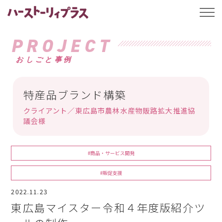
ハーストーリィプ
t
o
g
g
PROJECT
l
e
おしごと事例
n
a
v
i
g
特産品ブランド構築
a
t
クライアント／東広島市農林水産物販路拡大推進協
i
o
議会様
n
#商品・サービス開発
#販促支援
2022.11.23
東広島マイスター令和４年度版紹介ツ