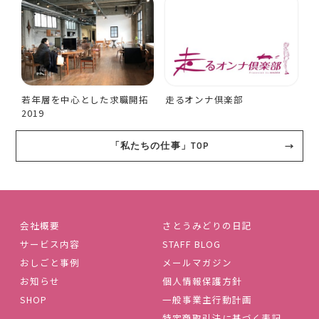
若年層を中心とした求職開拓
走るオンナ倶楽部
2019
「私たちの仕事」TOP
会社概要
さとうみどりの日記
サービス内容
STAFF BLOG
おしごと事例
メールマガジン
お知らせ
個人情報保護方針
SHOP
一般事業主行動計画
特定商取引法に基づく表記