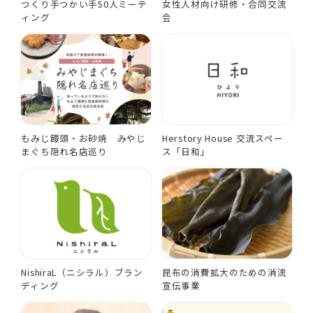
つくり手つかい手50人ミーテ
女性人材向け研修・合同交流
ィング
会
もみじ饅頭・お砂焼 みやじ
Herstory House 交流スペー
まぐち隠れ名店巡り
ス「日和」
NishiraL（ニシラル）ブラン
昆布の消費拡大のための消流
ディング
宣伝事業