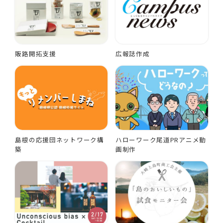
販路開拓支援
広報誌作成
島根の応援団ネットワーク構
ハローワーク尾道PRアニメ動
築
画制作