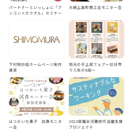
パートナーといっしょに「ア
大崎上島町商工会モニター会
ンコン×カクテル」セミナー
下村時計店ホームページ制作
地元の手土産フェア～廿日市
運営
で人気の6店～
はつかいち菓子 試食モニタ
2023就職氷河期世代活躍支援
ー会
プロジェクト