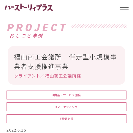
ハーストーリィプ
t
o
g
g
PROJECT
l
e
おしごと事例
n
a
v
i
g
福山商工会議所 伴走型小規模事
a
t
業者支援推進事業
i
o
クライアント／福山商工会議所様
n
#商品・サービス開発
#マーケティング
#販促支援
2022.6.16