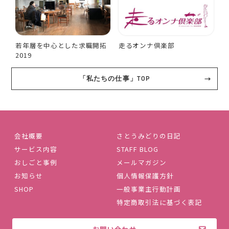
若年層を中心とした求職開拓
走るオンナ倶楽部
2019
「私たちの仕事」TOP
会社概要
さとうみどりの日記
サービス内容
STAFF BLOG
おしごと事例
メールマガジン
お知らせ
個人情報保護方針
SHOP
一般事業主行動計画
特定商取引法に基づく表記