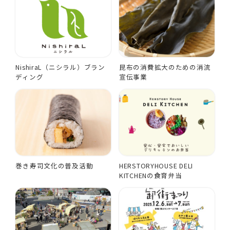
NishiraL（ニシラル）ブラン
昆布の消費拡大のための消流
ディング
宣伝事業
巻き寿司文化の普及活動
HERSTORYHOUSE DELI
KITCHENの食育弁当