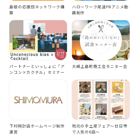
島根の応援団ネットワーク構
ハローワーク尾道PRアニメ動
築
画制作
パートナーといっしょに「ア
大崎上島町商工会モニター会
ンコン×カクテル」セミナー
下村時計店ホームページ制作
地元の手土産フェア～廿日市
運営
で人気の6店～