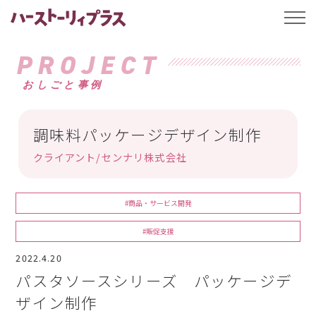
ハーストーリィプ
t
o
g
g
PROJECT
l
e
おしごと事例
n
a
v
i
g
調味料パッケージデザイン制作
a
t
クライアント/センナリ株式会社
i
o
n
#商品・サービス開発
#販促支援
2022.4.20
パスタソースシリーズ パッケージデ
ザイン制作