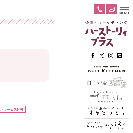
t
MENU
o
g
g
l
e
n
a
v
i
g
a
t
i
o
n
品・サービス開発