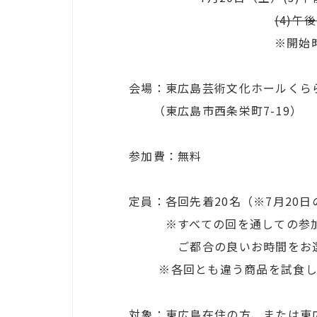
(4)午後
※開始時間の15分前
会場：東広島芸術文化ホールくらら
（東広島市西条栄町7-19）
参加費：無料
定員：各回先着20名（※7月20
※すべての回を通しての参加
ご都合の良いお時間をお選
※各回とも違う商品を試食し
対象：東広島在住の方、または東