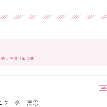
路拡大推進協議会様
#商
ニター会 夏①