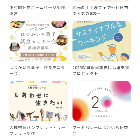
下村時計店ホームページ制作
地元の手土産フェア～廿日市
運営
で人気の6店～
はつかいち菓子 試食モニタ
2023就職氷河期世代活躍支援
ー会
プロジェクト
人権啓発パンフレット・リー
フードバレーはつかいち研究
フレット制作
会