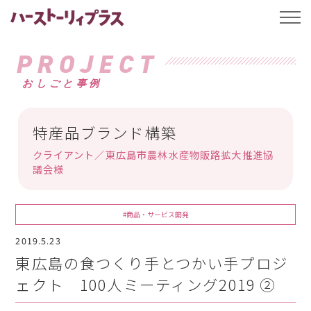
ハーストーリィプ
t
o
g
g
PROJECT
l
e
おしごと事例
n
a
v
i
g
特産品ブランド構築
a
t
クライアント／東広島市農林水産物販路拡大推進協
i
o
議会様
n
#商品・サービス開発
2019.5.23
東広島の食つくり手とつかい手プロジ
ェクト 100人ミーティング2019 ②