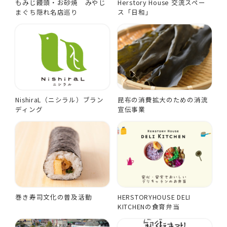
もみじ饅頭・お砂焼 みやじ
Herstory House 交流スペー
まぐち隠れ名店巡り
ス「日和」
NishiraL（ニシラル）ブラン
昆布の消費拡大のための消流
ディング
宣伝事業
巻き寿司文化の普及活動
HERSTORYHOUSE DELI
KITCHENの食育弁当