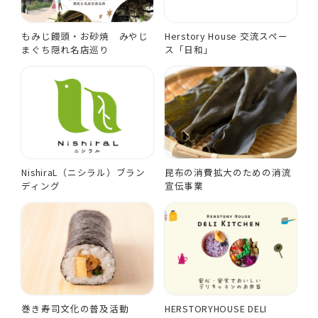
もみじ饅頭・お砂焼 みやじ
Herstory House 交流スペー
まぐち隠れ名店巡り
ス「日和」
NishiraL（ニシラル）ブラン
昆布の消費拡大のための消流
ディング
宣伝事業
巻き寿司文化の普及活動
HERSTORYHOUSE DELI