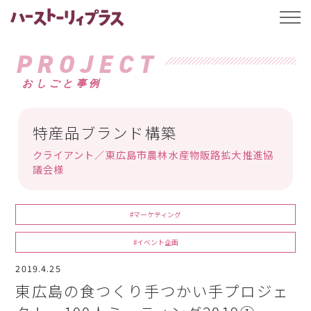
ハーストーリィプ
t
o
g
g
PROJECT
l
e
おしごと事例
n
a
v
i
g
特産品ブランド構築
a
t
クライアント／東広島市農林水産物販路拡大推進協
i
o
議会様
n
#マーケティング
#イベント企画
2019.4.25
東広島の食つくり手つかい手プロジェ