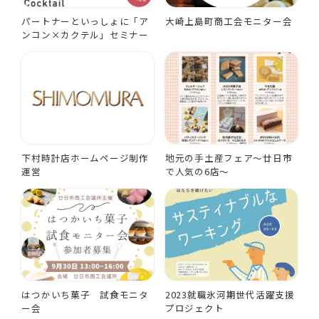
パートナーといっしょに「ア
大崎上島町商工会モニター会
ンコン×カクテル」セミナー
下村時計店ホームページ制作
地元の手土産フェア～廿日市
運営
で人気の6店～
はつかいち菓子 試食モニタ
2023就職氷河期世代活躍支援
ー会
プロジェクト