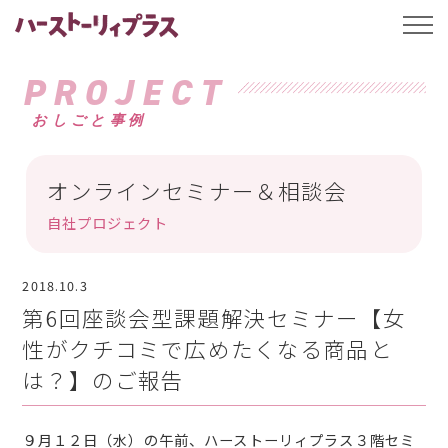
ハーストーリィプ
t
o
g
g
PROJECT
l
e
おしごと事例
n
a
v
i
g
オンラインセミナー＆相談会
a
t
自社プロジェクト
i
o
n
2018.10.3
第6回座談会型課題解決セミナー【女
性がクチコミで広めたくなる商品と
は？】のご報告
９月１２日（水）の午前、ハーストーリィプラス３階セミ