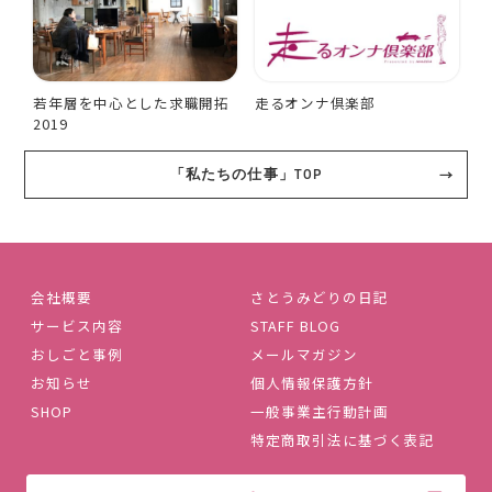
若年層を中心とした求職開拓
走るオンナ倶楽部
2019
「私たちの仕事」TOP
会社概要
さとうみどりの日記
サービス内容
STAFF BLOG
おしごと事例
メールマガジン
お知らせ
個人情報保護方針
SHOP
一般事業主行動計画
特定商取引法に基づく表記