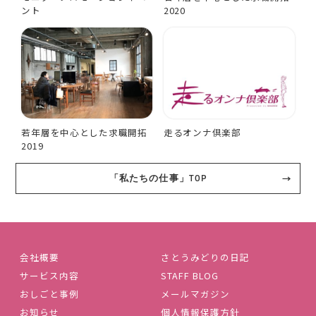
ント
2020
若年層を中心とした求職開拓
走るオンナ倶楽部
2019
「私たちの仕事」TOP
会社概要
さとうみどりの日記
サービス内容
STAFF BLOG
おしごと事例
メールマガジン
お知らせ
個人情報保護方針