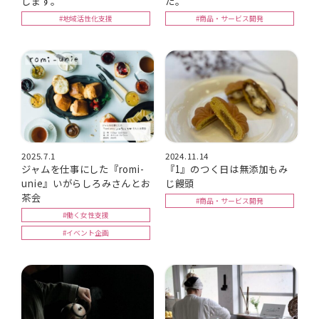
します。
た。
#地域活性化支援
#商品・サービス開発
2025.7.1
2024.11.14
ジャムを仕事にした『romi-
『1』のつく日は無添加もみ
unie』いがらしろみさんとお
じ饅頭
茶会
#商品・サービス開発
#働く女性支援
#イベント企画