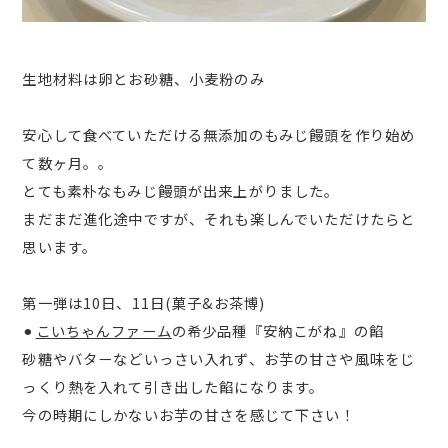
生地材料は卵とお砂糖、小麦粉のみ
安心して食べていただける無添加のもみじ饅頭を作り始め
て数ヶ月。。
とても素朴なもみじ饅頭が出来上がりました。
まだまだ進化途中ですが、それも楽しんでいただけたらと
思います。
第一弾は10日、11日(菓子&お茶博)
⚫︎
こいちゃんファーム
の希少品種『安納こがね』の餡
砂糖やバターなどいっさい入れず、お芋の甘さや風味をじ
っくり熱を入れて引き出した餡になります。
今の時期にしかないお芋の甘さを感じて下さい！