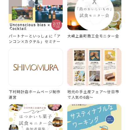
パートナーといっしょに「ア
大崎上島町商工会モニター会
ンコン×カクテル」セミナー
下村時計店ホームページ制作
地元の手土産フェア～廿日市
運営
で人気の6店～