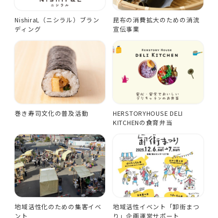
NishiraL（ニシラル）ブラン
昆布の消費拡大のための消流
ディング
宣伝事業
巻き寿司文化の普及活動
HERSTORYHOUSE DELI
KITCHENの食育弁当
地域活性化のための集客イベ
地域活性イベント「卸街まつ
ント
り」企画運営サポート