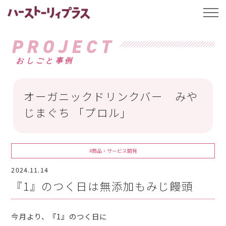
ハーストーリィプ
t
o
g
g
PROJECT
l
e
おしごと事例
n
a
v
i
g
オーガニックドリンクバー みや
a
t
じまぐち 「プロル」
i
o
n
#商品・サービス開発
2024.11.14
『1』のつく日は無添加もみじ饅頭
今月より、『1』のつく日に