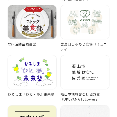
CSR活動企画運営
宮島口しゃもじ広場コミュニ
ティ
ひろしま『ひと・夢』未来塾
福山市地域おこし協力隊
[FUKUYAMA followers]