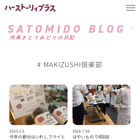
ハーストーリィプ
t
o
g
g
SATOMIDO BLOG
l
e
代表さとうみどりの日記
n
a
v
i
g
a
# MAKIZUSHI倶楽部
t
i
o
n
2025.2.5
2018.7.26
今年の節分はいわしフライと
はやいもので4回目