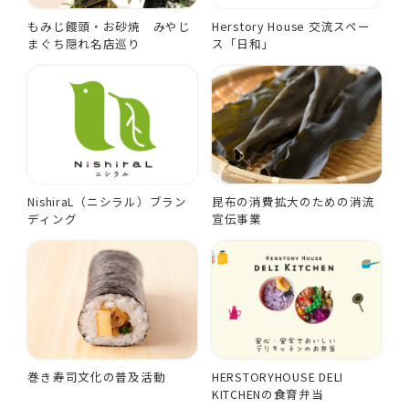
もみじ饅頭・お砂焼 みやじ
Herstory House 交流スペー
まぐち隠れ名店巡り
ス「日和」
NishiraL（ニシラル）ブラン
昆布の消費拡大のための消流
ディング
宣伝事業
巻き寿司文化の普及活動
HERSTORYHOUSE DELI
KITCHENの食育弁当