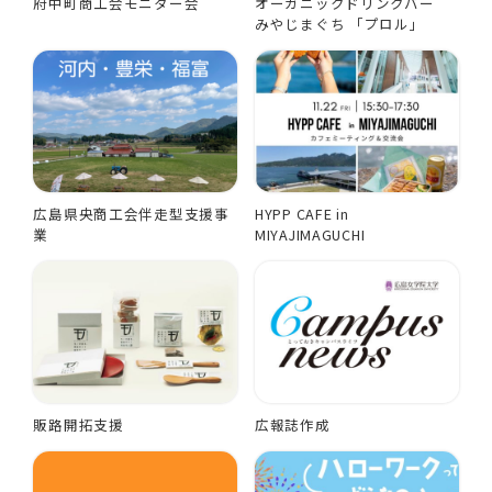
府中町商工会モニター会
オーガニックドリンクバー
みやじまぐち 「プロル」
広島県央商工会伴走型支援事
HYPP CAFE in
業
MIYAJIMAGUCHI
販路開拓支援
広報誌作成