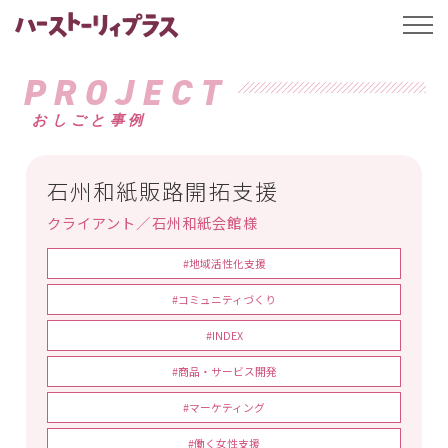
ハーストーリィプ
t
o
g
g
PROJECT
l
e
おしごと事例
n
a
v
i
g
石州和紙販路開拓支援
a
t
クライアント／石州和紙会館様
i
o
n
#地域活性化支援
#コミュニティづくり
#INDEX
#商品・サービス開発
#マーケティング
#働く女性支援