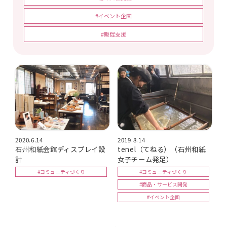
#イベント企画
#販促支援
2020.6.14
2019.8.14
石州和紙会館ディスプレイ設
tenel（てねる）（石州和紙
計
女子チーム発足）
#コミュニティづくり
#コミュニティづくり
#商品・サービス開発
#イベント企画