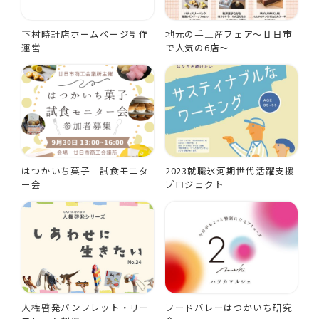
下村時計店ホームページ制作
地元の手土産フェア～廿日市
運営
で人気の6店～
はつかいち菓子 試食モニタ
2023就職氷河期世代活躍支援
ー会
プロジェクト
人権啓発パンフレット・リー
フードバレーはつかいち研究