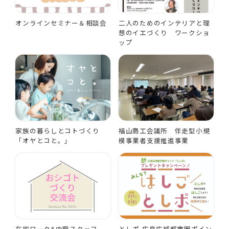
オンラインセミナー＆相談会
二人のためのインテリアと理
想のイエづくり ワークショ
ップ
家族の暮らしとコトづくり
福山商工会議所 伴走型小規
「オヤとコと。」
模事業者支援推進事業
在宅ワーク&内職スタッフ
としポ-広島広域都市圏ポイン