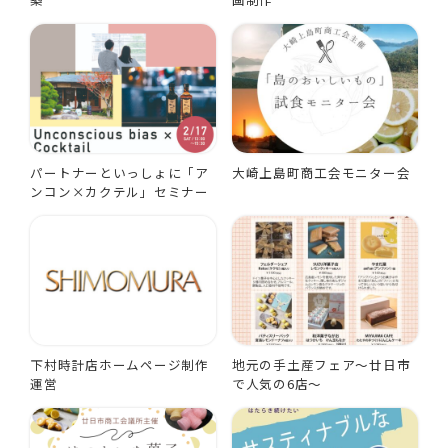
パートナーといっしょに「ア
大崎上島町商工会モニター会
ンコン×カクテル」セミナー
下村時計店ホームページ制作
地元の手土産フェア～廿日市
運営
で人気の6店～