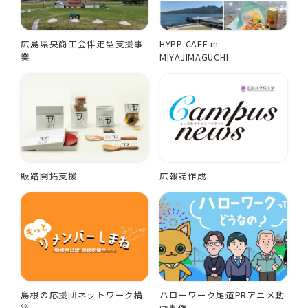
広島県央商工会伴走型支援事
HYPP CAFE in
業
MIYAJIMAGUCHI
販路開拓支援
広報誌作成
島根の応援団ネットワーク構
ハローワーク尾道PRアニメ動
築
画制作