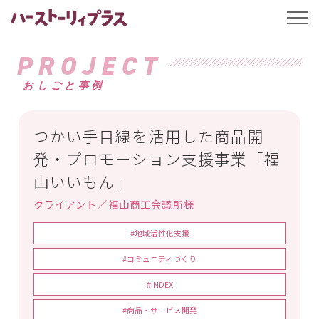
ハーストーリィプ
t
o
g
g
PROJECT
l
e
おしごと事例
n
a
v
i
g
つかい手目線を活用した商品開
a
t
発・プロモーション支援事業「福
i
o
山いいもん」
n
クライアント／福山商工会議所様
#地域活性化支援
#コミュニティづくり
#INDEX
#商品・サービス開発