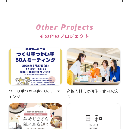
Other Projects
その他のプロジェクト
つくり手つかい手50人ミーテ
女性人材向け研修・合同交流
ィング
会