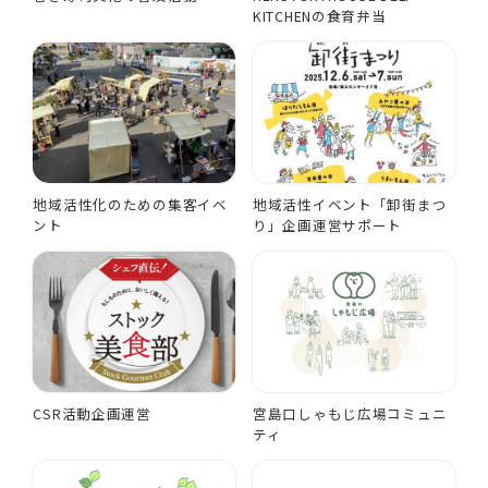
KITCHENの食育弁当
地域活性化のための集客イベ
地域活性イベント「卸街まつ
ント
り」企画運営サポート
CSR活動企画運営
宮島口しゃもじ広場コミュニ
ティ