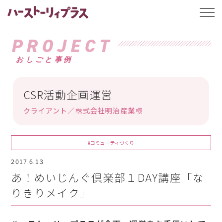
ハーストーリィプ
t
o
g
g
PROJECT
l
e
おしごと事例
n
a
v
i
g
CSR活動企画運営
a
t
クライアント／株式会社明治産業様
i
o
n
#コミュニティづくり
2017.6.13
あ！めいじんぐ倶楽部１DAY講座「な
りきりメイク」