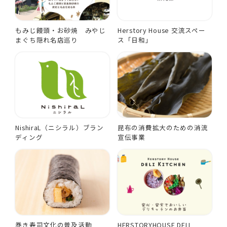
もみじ饅頭・お砂焼 みやじ
Herstory House 交流スペー
まぐち隠れ名店巡り
ス「日和」
NishiraL（ニシラル）ブラン
昆布の消費拡大のための消流
ディング
宣伝事業
巻き寿司文化の普及活動
HERSTORYHOUSE DELI