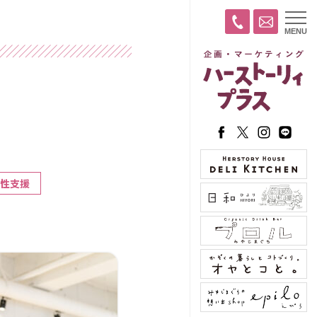
t
MENU
o
g
g
l
e
n
a
v
i
g
a
t
i
o
n
女性支援