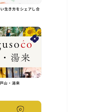
しい生き方をシェアし合
ト
co戸山・湯来