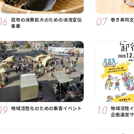
昆布の消費拡大のための消流宣伝
巻き寿司
事業
地域活性化のための集客イベント
地域活性
企画運営