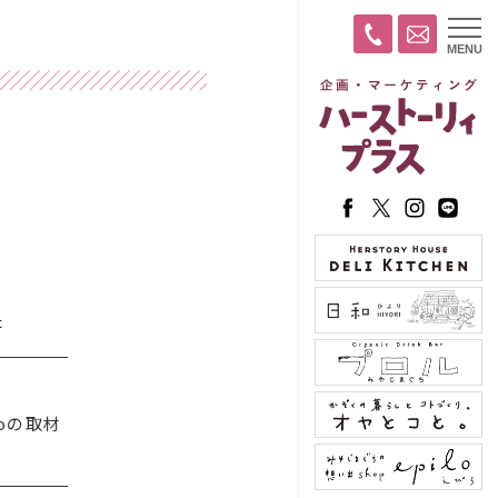
t
MENU
o
g
g
l
e
n
a
v
i
g
a
t
i
o
n
た
oの取材