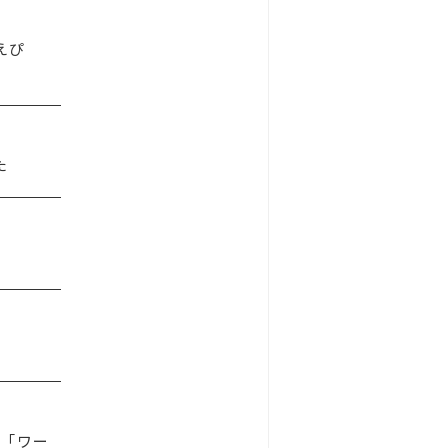
えぴ
た
く「ワー