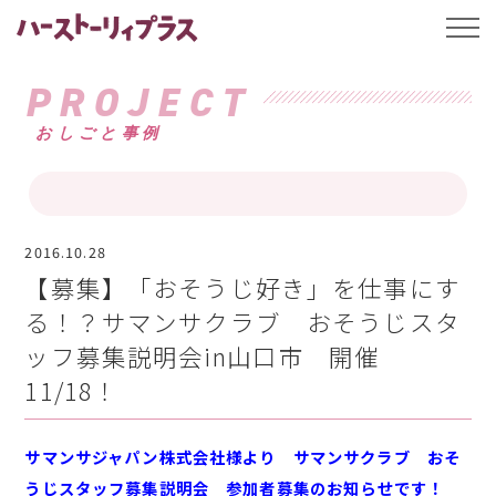
ハーストーリィプ
t
o
g
g
PROJECT
l
e
おしごと事例
n
a
v
i
g
a
t
i
2016.10.28
o
【募集】「おそうじ好き」を仕事にす
n
る！？サマンサクラブ おそうじスタ
ッフ募集説明会in山口市 開催
11/18！
サマンサジャパン株式会社様より サマンサクラブ おそ
うじスタッフ募集説明会 参加者募集の
お知らせです！