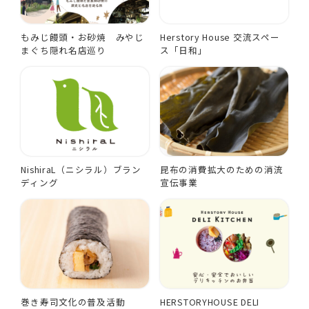
もみじ饅頭・お砂焼 みやじ
Herstory House 交流スペー
まぐち隠れ名店巡り
ス「日和」
NishiraL（ニシラル）ブラン
昆布の消費拡大のための消流
ディング
宣伝事業
巻き寿司文化の普及活動
HERSTORYHOUSE DELI