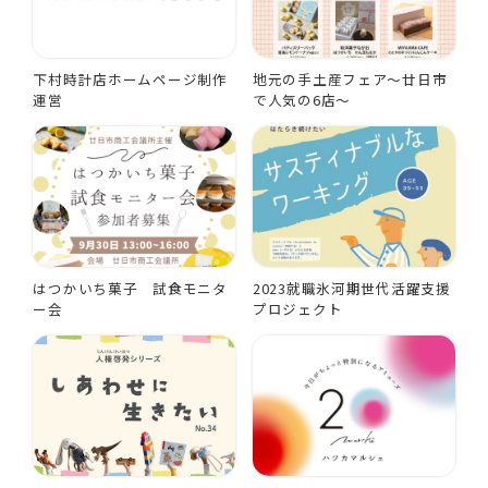
下村時計店ホームページ制作
地元の手土産フェア～廿日市
運営
で人気の6店～
はつかいち菓子 試食モニタ
2023就職氷河期世代活躍支援
ー会
プロジェクト