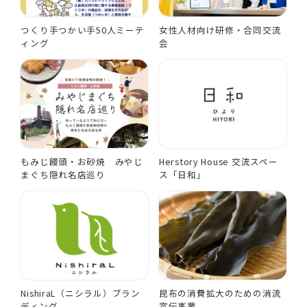
つくり手つかい手50人ミーテ
女性人材向け研修・合同交流
ィング
会
もみじ饅頭・お砂焼 みやじ
Herstory House 交流スペー
まぐち隠れ名店巡り
ス「日和」
NishiraL（ニシラル）ブラン
昆布の消費拡大のための消流
ディング
宣伝事業