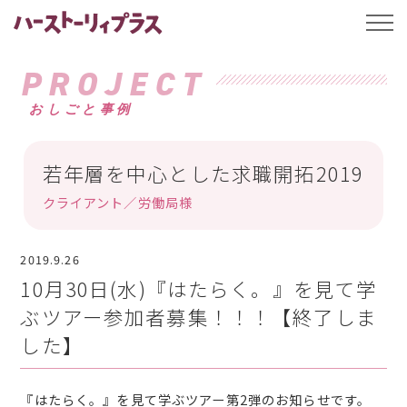
ハーストーリィプ
t
o
g
g
PROJECT
l
e
おしごと事例
n
a
v
i
g
若年層を中心とした求職開拓2019
a
t
クライアント／労働局様
i
o
n
2019.9.26
10月30日(水)『はたらく。』を見て学
ぶツアー参加者募集！！！【終了しま
した】
『はたらく。』を見て学ぶツアー第2弾のお知らせです。