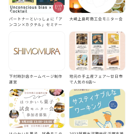
パートナーといっしょに「ア
大崎上島町商工会モニター会
ンコン×カクテル」セミナー
下村時計店ホームページ制作
地元の手土産フェア～廿日市
運営
で人気の6店～
はつかいち菓子 試食モニタ
2023就職氷河期世代活躍支援