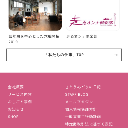
若年層を中心とした求職開拓
走るオンナ倶楽部
2019
「私たちの仕事」TOP
会社概要
さとうみどりの日記
サービス内容
STAFF BLOG
おしごと事例
メールマガジン
お知らせ
個人情報保護方針
SHOP
一般事業主行動計画
特定商取引法に基づく表記