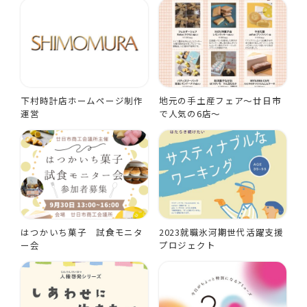
下村時計店ホームページ制作
地元の手土産フェア～廿日市
運営
で人気の6店～
はつかいち菓子 試食モニタ
2023就職氷河期世代活躍支援
ー会
プロジェクト