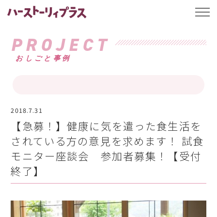
ハーストーリィプ
t
o
g
g
PROJECT
l
e
おしごと事例
n
a
v
i
g
a
t
i
2018.7.31
o
【急募！】健康に気を遣った食生活を
n
されている方の意見を求めます！ 試食
モニター座談会 参加者募集！【受付
終了】