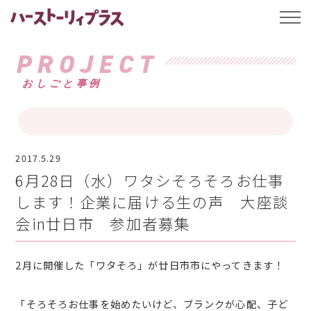
ハーストーリィプ
t
o
g
g
PROJECT
l
e
おしごと事例
n
a
v
i
g
a
t
i
2017.5.29
o
6月28日（水）ワタシそろそろお仕事
n
します！企業に届ける生の声 大座談
会in廿日市 参加者募集
2月に開催した「ワタそろ」が廿日市市にやってきます！
「そろそろお仕事を始めたいけど、ブランクが心配、子ど