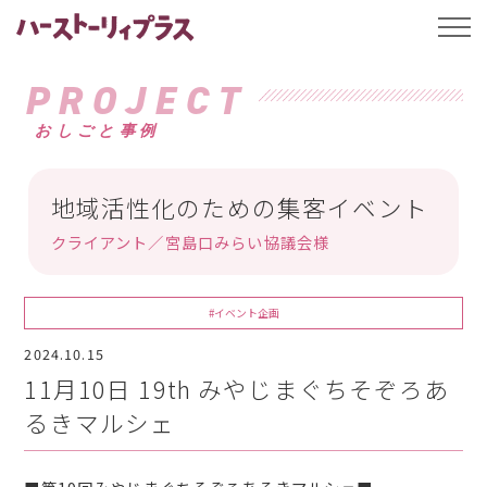
ハーストーリィプ
t
o
g
g
PROJECT
l
e
おしごと事例
n
a
v
i
g
地域活性化のための集客イベント
a
t
クライアント／宮島口みらい協議会様
i
o
n
#イベント企画
2024.10.15
11月10日 19th みやじまぐちそぞろあ
るきマルシェ