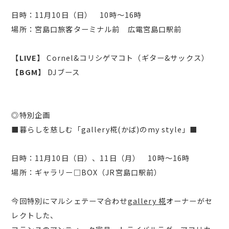
日時：11月10日（日） 10時～16時
場所：宮島口旅客ターミナル前 広電宮島口駅前
【LIVE】
Cornel&コリシゲマコト（ギター&サックス）
【BGM】
DJブース
◎特別企画
■暮らしを慈しむ「gallery椛(かば)のmy style」■
日時：11月10日（日）、11日（月） 10時～16時
場所：ギャラリー□BOX（JR宮島口駅前）
今回特別にマルシェテーマ合わせ
gallery 椛
オーナーがセ
レクトした、