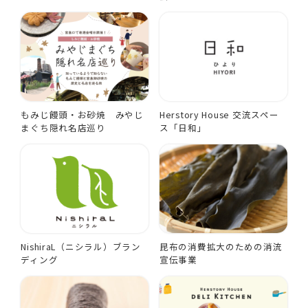
もみじ饅頭・お砂焼 みやじ
Herstory House 交流スペー
まぐち隠れ名店巡り
ス「日和」
NishiraL（ニシラル）ブラン
昆布の消費拡大のための消流
ディング
宣伝事業