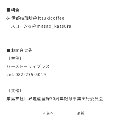
■朝食
☕️ 伊都岐珈琲
@itsukicoffee
スコーン🥮
@masao_katsura
■お問合せ先
〔主催〕
ハーストーリィプラス
tel: 082-275-5019
〔共催〕
厳島神社世界遺産登録30周年記念事業実行委員会
« 前へ
最新