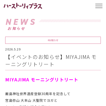
ハーストーリィプ
t
o
g
g
NEWS
l
e
お知らせ
n
a
v
i
#お知らせ
g
a
2026.5.29
t
i
【イベントのお知らせ】MIYAJIMA モ
o
n
ーニングリトリート
MIYAJIMA モーニングリトリート
厳島神社世界遺産登録30周年を記念して
宮島弥山 大本山 大聖院でヨガと