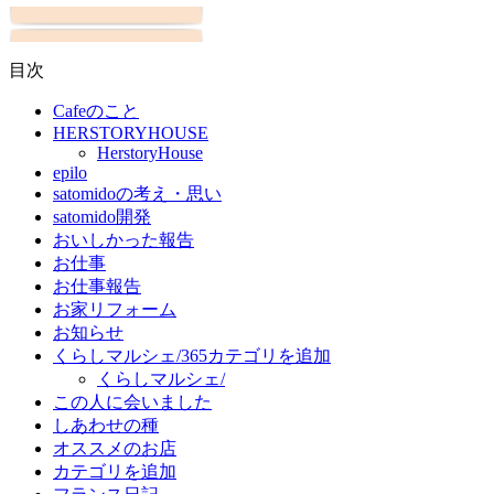
目次
Cafeのこと
HERSTORYHOUSE
HerstoryHouse
epilo
satomidoの考え・思い
satomido開発
おいしかった報告
お仕事
お仕事報告
お家リフォーム
お知らせ
くらしマルシェ/365カテゴリを追加
くらしマルシェ/
この人に会いました
しあわせの種
オススメのお店
カテゴリを追加