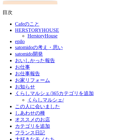
目次
Cafeのこと
HERSTORYHOUSE
HerstoryHouse
epilo
satomidoの考え・思い
satomido開発
おいしかった報告
お仕事
お仕事報告
お家リフォーム
お知らせ
くらしマルシェ/365カテゴリを追加
くらしマルシェ/
この人に会いました
しあわせの種
オススメのお店
カテゴリを追加
フランス日記
大好きなモノたち