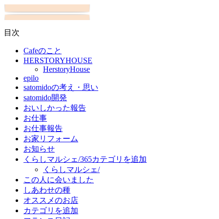
目次
Cafeのこと
HERSTORYHOUSE
HerstoryHouse
epilo
satomidoの考え・思い
satomido開発
おいしかった報告
お仕事
お仕事報告
お家リフォーム
お知らせ
くらしマルシェ/365カテゴリを追加
くらしマルシェ/
この人に会いました
しあわせの種
オススメのお店
カテゴリを追加