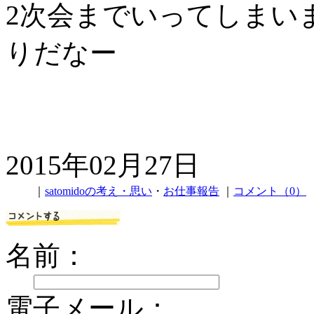
2次会までいってしまい
りだなー
2015年02月27日
｜
satomidoの考え・思い
・
お仕事報告
｜
コメント（0）
名前：
電子メール：