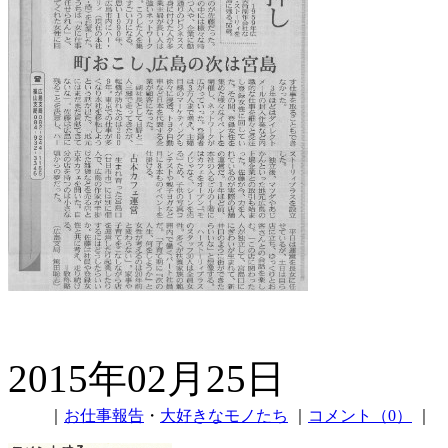
2015年02月25日
｜
お仕事報告
・
大好きなモノたち
｜
コメント（0）
｜