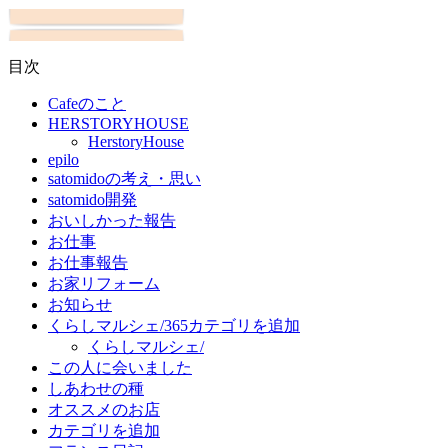
目次
Cafeのこと
HERSTORYHOUSE
HerstoryHouse
epilo
satomidoの考え・思い
satomido開発
おいしかった報告
お仕事
お仕事報告
お家リフォーム
お知らせ
くらしマルシェ/365カテゴリを追加
くらしマルシェ/
この人に会いました
しあわせの種
オススメのお店
カテゴリを追加