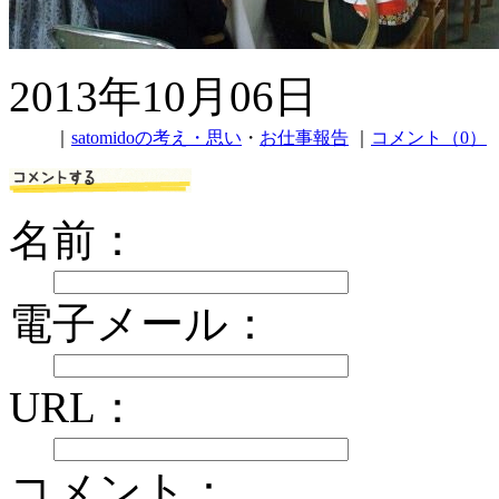
2013年10月06日
｜
satomidoの考え・思い
・
お仕事報告
｜
コメント（0）
名前：
電子メール：
URL：
コメント：