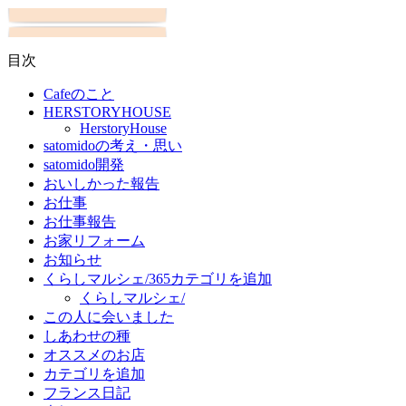
目次
Cafeのこと
HERSTORYHOUSE
HerstoryHouse
satomidoの考え・思い
satomido開発
おいしかった報告
お仕事
お仕事報告
お家リフォーム
お知らせ
くらしマルシェ/365カテゴリを追加
くらしマルシェ/
この人に会いました
しあわせの種
オススメのお店
カテゴリを追加
フランス日記