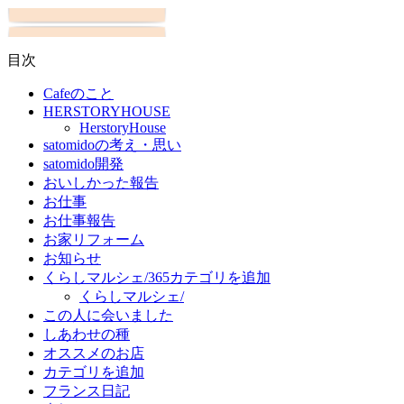
目次
Cafeのこと
HERSTORYHOUSE
HerstoryHouse
satomidoの考え・思い
satomido開発
おいしかった報告
お仕事
お仕事報告
お家リフォーム
お知らせ
くらしマルシェ/365カテゴリを追加
くらしマルシェ/
この人に会いました
しあわせの種
オススメのお店
カテゴリを追加
フランス日記