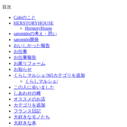
目次
Cafeのこと
HERSTORYHOUSE
HerstoryHouse
satomidoの考え・思い
satomido開発
おいしかった報告
お仕事
お仕事報告
お家リフォーム
お知らせ
くらしマルシェ/365カテゴリを追加
くらしマルシェ/
この人に会いました
しあわせの種
オススメのお店
カテゴリを追加
フランス日記
大好きなモノたち
大好きな本