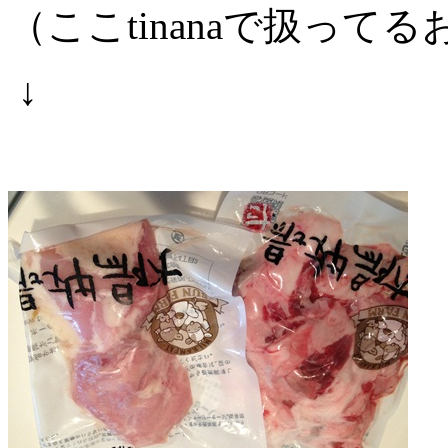
（ここtinanaで扱って
↓