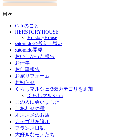
目次
Cafeのこと
HERSTORYHOUSE
HerstoryHouse
satomidoの考え・思い
satomido開発
おいしかった報告
お仕事
お仕事報告
お家リフォーム
お知らせ
くらしマルシェ/365カテゴリを追加
くらしマルシェ/
この人に会いました
しあわせの種
オススメのお店
カテゴリを追加
フランス日記
大好きなモノたち