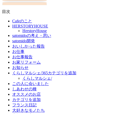
目次
Cafeのこと
HERSTORYHOUSE
HerstoryHouse
satomidoの考え・思い
satomido開発
おいしかった報告
お仕事
お仕事報告
お家リフォーム
お知らせ
くらしマルシェ/365カテゴリを追加
くらしマルシェ/
この人に会いました
しあわせの種
オススメのお店
カテゴリを追加
フランス日記
大好きなモノたち