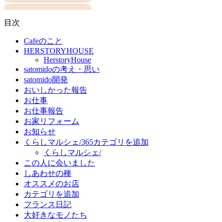
目次
Cafeのこと
HERSTORYHOUSE
HerstoryHouse
satomidoの考え・思い
satomido開発
おいしかった報告
お仕事
お仕事報告
お家リフォーム
お知らせ
くらしマルシェ/365カテゴリを追加
くらしマルシェ/
この人に会いました
しあわせの種
オススメのお店
カテゴリを追加
フランス日記
大好きなモノたち