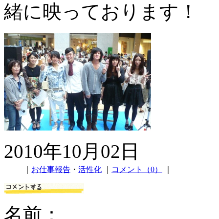
緒に映っております！
2010年10月02日
｜
お仕事報告
・
活性化
｜
コメント（0）
｜
名前：