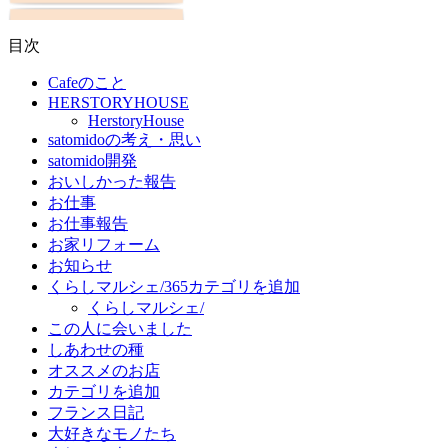
目次
Cafeのこと
HERSTORYHOUSE
HerstoryHouse
satomidoの考え・思い
satomido開発
おいしかった報告
お仕事
お仕事報告
お家リフォーム
お知らせ
くらしマルシェ/365カテゴリを追加
くらしマルシェ/
この人に会いました
しあわせの種
オススメのお店
カテゴリを追加
フランス日記
大好きなモノたち