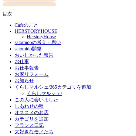
目次
Cafeのこと
HERSTORYHOUSE
HerstoryHouse
satomidoの考え・思い
satomido開発
おいしかった報告
お仕事
お仕事報告
お家リフォーム
お知らせ
くらしマルシェ/365カテゴリを追加
くらしマルシェ/
この人に会いました
しあわせの種
オススメのお店
カテゴリを追加
フランス日記
大好きなモノたち