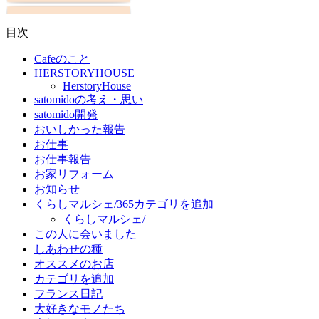
目次
Cafeのこと
HERSTORYHOUSE
HerstoryHouse
satomidoの考え・思い
satomido開発
おいしかった報告
お仕事
お仕事報告
お家リフォーム
お知らせ
くらしマルシェ/365カテゴリを追加
くらしマルシェ/
この人に会いました
しあわせの種
オススメのお店
カテゴリを追加
フランス日記
大好きなモノたち