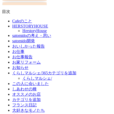
目次
Cafeのこと
HERSTORYHOUSE
HerstoryHouse
satomidoの考え・思い
satomido開発
おいしかった報告
お仕事
お仕事報告
お家リフォーム
お知らせ
くらしマルシェ/365カテゴリを追加
くらしマルシェ/
この人に会いました
しあわせの種
オススメのお店
カテゴリを追加
フランス日記
大好きなモノたち