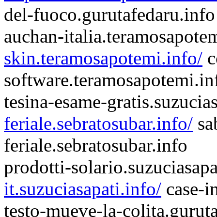
del-fuoco.gurutafedaru.info
auchan-italia.teramosapote
skin.teramosapotemi.info/
c
software.teramosapotemi.in
tesina-esame-gratis.suzucia
feriale.sebratosubar.info/
sa
feriale.sebratosubar.info
prodotti-solario.suzuciasapa
it.suzuciasapati.info/
case-in
testo-mueve-la-colita.gurut