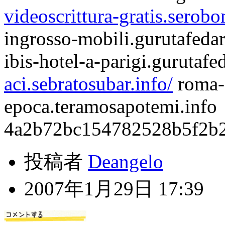
videoscrittura-gratis.serob
ingrosso-mobili.gurutafedar
ibis-hotel-a-parigi.gurutafe
aci.sebratosubar.info/
roma-
epoca.teramosapotemi.info
4a2b72bc154782528b5f2b
投稿者
Deangelo
2007年1月29日 17:39