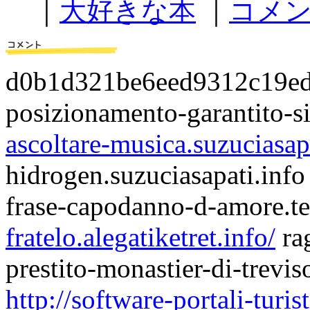
｜
大好きな本
｜
コメン
d0b1d321be6eed9312c19e
posizionamento-garantito-si
ascoltare-musica.suzuciasapa
hidrogen.suzuciasapati.info
frase-capodanno-d-amore.t
fratelo.alegatiketret.info/
rag
prestito-monastier-di-treviso
http://software-portali-turis